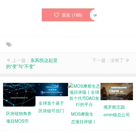
喜欢 (
186
)
or
上一篇：
东风悦达起亚
下一篇：没有了
的“变”与“不变”
全球首个基于
俄罗斯庄园
区块链可信门
区块链独角兽
MOS摩斯生
omin链总公司
限交易链的全
项目MOS币
态项目评级丨
项目招商真实
民持股去中
价值分析
全球首个代币
体验