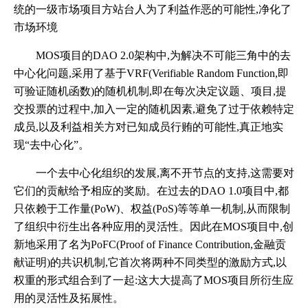
统的一级市场项目方站台人为了利益作恶的可能性,净化了
市场环境
MOS项目的DAO 2.0架构中,为解决不可能三角中的去
中心化问题,采用了基于VRF(Verifiable Random Function,即
可验证随机函数)的随机机制,即在每次决定议题、项目,提
交投票的过程中,加入一定的随机因素,避免了过于依赖特定
成员,以及利益相关方对已知成员行贿的可能性,真正地实
现“去中心化”。
一个去中心化组织的发展,离不开节点的支持,这需要对
它们的贡献给予相应的奖励。在过去的DAO 1.0项目中,都
只依赖于工作量(PoW)、权益(PoS)等等单一机制,从而限制
了组织中衍生出各种应用的灵活性。因此在MOS项目中,创
新地采用了名为PoFC(Proof of Finance Contribution,金融贡
献证明)的共识机制,它首次将两种不同类型的激励方式,以
权重的形式组合到了一起:这大大提高了MOS项目所衍生应
用的灵活性及拓展性。