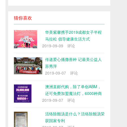
猜你喜欢
华美紫馨携手2019成都女子半程
马拉松 倡导健康生活方式
2019-09-09
评论
传递爱心播撒善种 记最美公益人
苏秀萍
2019-09-07
评论
澳洲直邮代购，除了单创ABM，
还可免费加盟魔法灯，6000种商
2019-09-07
品随
评论
活络除颤汤是什么？活络除颤汤荣
获国家专利