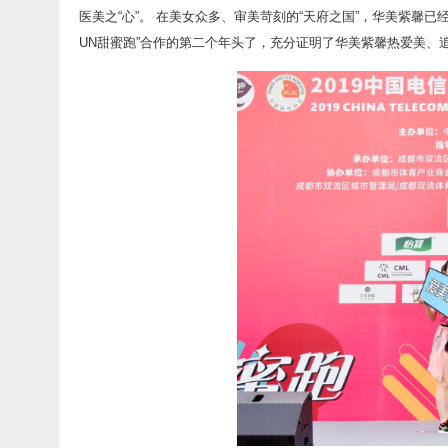
医美之“心”。 在美女众多、审美苛刻的“天府之国”，华美紫馨已
UN甜蜜跑”合作的第二个年头了，充分证明了华美紫馨热爱美、