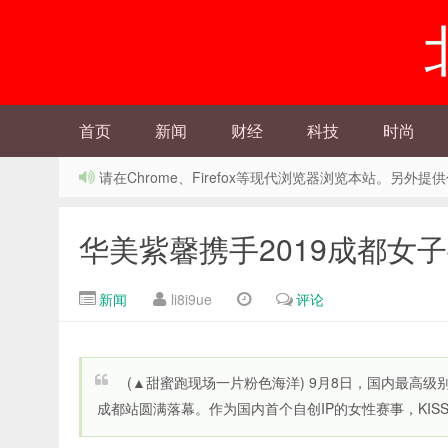
首页
新闻
财经
科技
时尚
请在Chrome、Firefox等现代浏览器浏览本站。另
华美紫馨携手2019成都女
新闻
li8i9ue
评论
(▲甜蜜跑现场一片粉色海洋) 9月8日，国内最高级别
成都站圆满落幕。作为国内首个自创IP的女性赛事，KISS