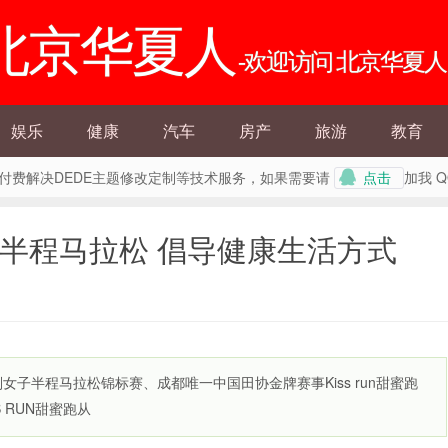
北京华夏人
-欢迎访问 北京华夏人
娱乐
健康
汽车
房产
旅游
教育
外提供付费解决DEDE主题修改定制等技术服务，如果需要请
加我 
点击
子半程马拉松 倡导健康生活方式
女子半程马拉松锦标赛、成都唯一中国田协金牌赛事Kiss run甜蜜跑
 RUN甜蜜跑从