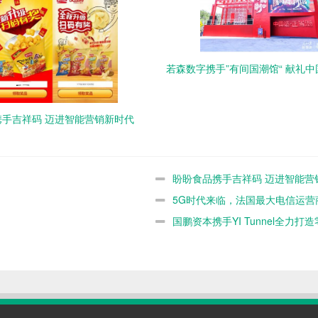
若森数字携手”有间国潮馆“ 献礼
手吉祥码 迈进智能营销新时代
盼盼食品携手吉祥码 迈进智能营
5G时代来临，法国最大电信运营商O
国鹏资本携手YI Tunnel全力打