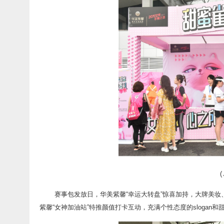
赛事包发放日，华美紫馨“幸运大转盘”惊喜加持，大牌美
紫馨“女神加油站”特推颜值打卡互动，充满个性态度的sloga