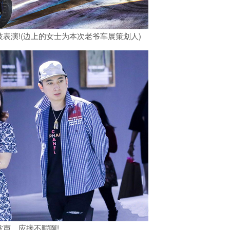
演!(边上的女士为本次老爷车展策划人)
声，应接不暇啊!