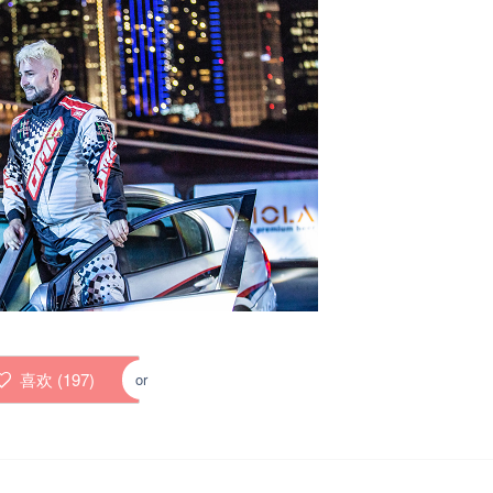
喜欢 (
197
)
or