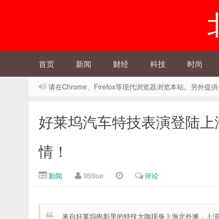
首页
新闻
财经
科技
时尚
请在Chrome、Firefox等现代浏览器浏览本站。另
好莱坞汽车特技表演登陆上
情！
新闻
li8i9ue
评论
来自好莱坞电影里的特技大咖现身上海北外滩，上演