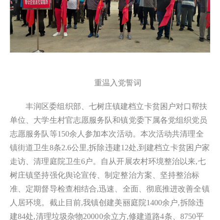
重温入党誓词
丰润区委组织部、七树庄镇建档立卡贫困户对口帮扶
单位、大学生村官志愿服务队和镇党委下属各党组织党员
志愿服务队等150余人参加本次活动。本次活动共清理全
镇街道卫生8条2.6公里,拆除违建12处,到建档立卡贫困户家
走访、清理庭院卫生6户。自从开展农村环境整治以来,七
树庄镇坚持强化舆论宣传、制定整治方案、坚持整治标
准、定期督导检查相结合,迅速、全面、彻底推进改善全镇
人居环境。截止目前,我镇创建美丽庭院1400余户,拆除违
建84处,清理垃圾杂物20000余立方,修建道路4条、8750平