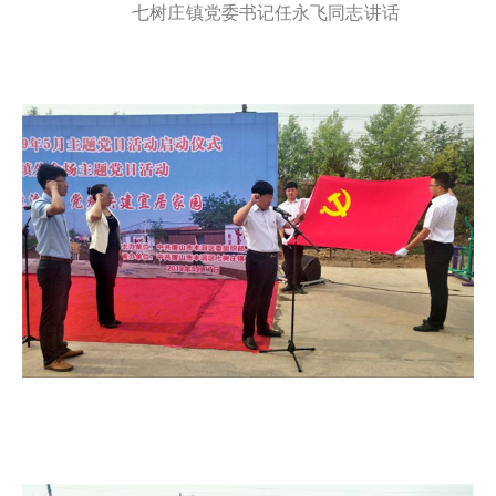
七树庄镇党委书记任永飞同志讲话