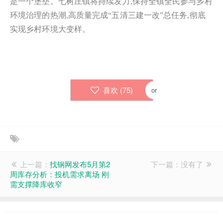
是一个堡垒。七树庄镇将持续发力,保持全镇全民参与乡村
环境治理的热潮,高质量完成“五清三建一改”总任务,彻底
实现乡村环境大变样。
喜欢 (
75
)
or
上一篇：
找钢网发布5月第2
下一篇：没有了
周库存分析：投机需求离场 刚
需支撑降库收窄