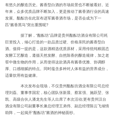
有悠久的酿造历史。酱香型白酒的市场前景也不断被看好。近
年来，众多优质品牌不断加入，更是推动了酱香酒行业的高速
发展。酤酝坊在此宣布进军酱香酒市场，是否会成为下一
匹“酱香黑马”突出重围呢?
据了解，“酤酝坊”品牌是贵州酤酝坊酒业有限公司耗
巨资投入，倾心打造的一款品质过硬、价格亲民的酱香型白
酒。值得一提的是，这款酒精选优质原材，采用传统纯粮固态
发酵工艺酿造，遵循天然发酵、自然陈香的酿造规律，加之老
窖中微生物的作用，从而使得这款酒具有酱香优雅、协调醇
厚、口感细腻的特点。同时蕴含多种对人体有益的营养成分，
适量饮用有益健康。
本次发布会现场，不仅贵州酤酝坊酒业有限公司总经
理刘磊、董事李国宏，核心团队张新晨、蔡富强、施跃堃、张
凯、高级合伙人潘龙先生等人出席了本次活动;更有贵州汉台
酒业有限公司副董事长兼总经理王弟伟、副总经理陈云飞倾情
助阵，一起揭开“酤酝坊”酱酒的神秘面纱。