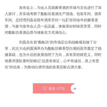
发布会上，与会人员就酱香酒的市场与文化进行了深
入探讨，并实地考察了酤酝坊基酒生产现场、包装车间、酒库
车间。总经理刘磊在陈年酒库开封一坛贮存20余年的酱香老
酒，与参与发布会人员一起品鉴，体验美好的味觉享受，同时
对酤酝坊基酒品质与储备实力充满信心。
刘磊先生就“酤酝坊”的市场定位和战略规划做了分
享，此次大会的圆满举办为酤酝坊酱香型白酒的面市奠定了稳
健基础，也为今后的发展指明了方向，具有里程碑意义。同时
他要求团队要时刻铭记“品质有保证，心中有诚信，肩上有责
任”的信条，为推动白酒市场的发展贡献点滴力量。
喜欢 (
170
)
or