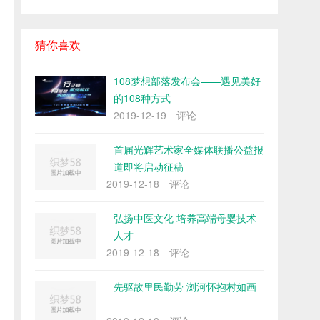
猜你喜欢
108梦想部落发布会——遇见美好
的108种方式
2019-12-19
评论
首届光辉艺术家全媒体联播公益报
道即将启动征稿
2019-12-18
评论
弘扬中医文化 培养高端母婴技术
人才
2019-12-18
评论
先驱故里民勤劳 浏河怀抱村如画