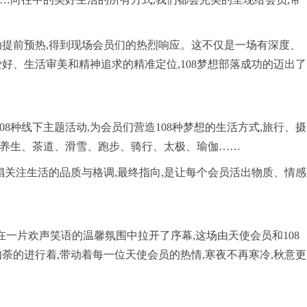
动提前预热,得到现场会员们的热烈响应。这不仅是一场有深度、
好、生活审美和精神追求的精准定位,108梦想部落成功的迈出了
办108种线下主题活动,为会员们营造108种梦想的生活方式,旅行、摄
养生、茶道、滑雪、跑步、骑行、太极、瑜伽……
提倡关注生活的品质与格调,最终指向,是让每个会员活出物质、情感
会在一片欢声笑语的温馨氛围中拉开了序幕,这场由天使会员和108
荼的进行着,带动着每一位天使会员的热情,寒夜不再寒冷,秋意更