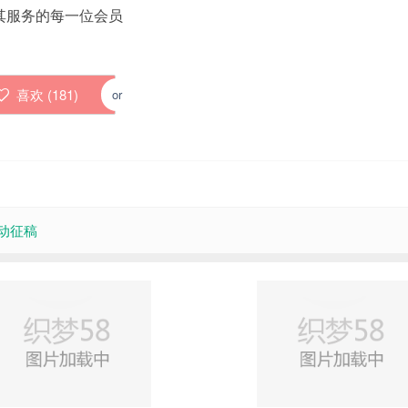
其服务的每一位会员
喜欢 (
181
)
or
动征稿