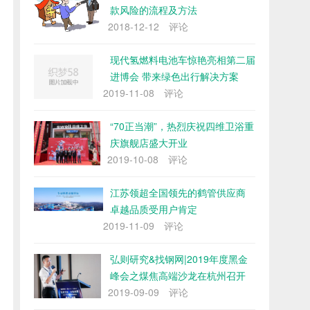
款风险的流程及方法
2018-12-12
评论
现代氢燃料电池车惊艳亮相第二届
进博会 带来绿色出行解决方案
2019-11-08
评论
“70正当潮”，热烈庆祝四维卫浴重
庆旗舰店盛大开业
2019-10-08
评论
江苏领超全国领先的鹤管供应商
卓越品质受用户肯定
2019-11-09
评论
弘则研究&找钢网|2019年度黑金
峰会之煤焦高端沙龙在杭州召开
2019-09-09
评论