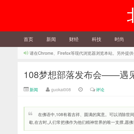
首页
新闻
财经
科技
时尚
请在Chrome、Firefox等现代浏览器浏览本站。另
108梦想部落发布会——遇
新闻
guokai008
评论
在佛语中,108有着吉祥、圆满的寓意。可以消除世
歇,在古时,人们常把佛作为他们精神世界的唯一支撑,愿佛