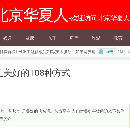
北京华夏人
-欢迎访问 北京华夏人
娱乐
健康
汽车
房产
旅游
教育
外提供付费解决DEDE主题修改定制等技术服务，如果需要请
加我 
点击
见美好的108种方式
间的一切烦恼,是美好的代名词。从古至今,人们对美好事物的追求不曾停
普度众