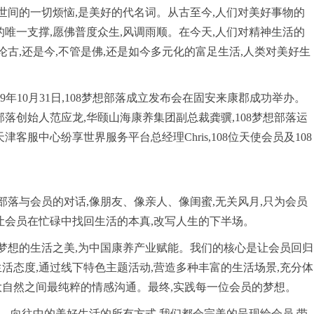
除世间的一切烦恼,是美好的代名词。从古至今,人们对美好事物的
的唯一支撑,愿佛普度众生,风调雨顺。在今天,人们对精神生活的
论古,还是今,不管是佛,还是如今多元化的富足生活,人类对美好生
9年10月31日,108梦想部落成立发布会在固安来康郡成功举办。
落创始人范应龙,华颐山海康养集团副总裁龚骥,108梦想部落运
n,天津客服中心纷享世界服务平台总经理Chris,108位天使会员及108
部落与会员的对话,像朋友、像亲人、像闺蜜,无关风月,只为会员
让会员在忙碌中找回生活的本真,改写人生的下半场。
福梦想的生活之美,为中国康养产业赋能。我们的核心是让会员回归
活态度,通过线下特色主题活动,营造多种丰富的生活场景,充分体
大自然之间最纯粹的情感沟通。最终,实践每一位会员的梦想。
……向往中的美好生活的所有方式,我们都会完美的呈现给会员,带