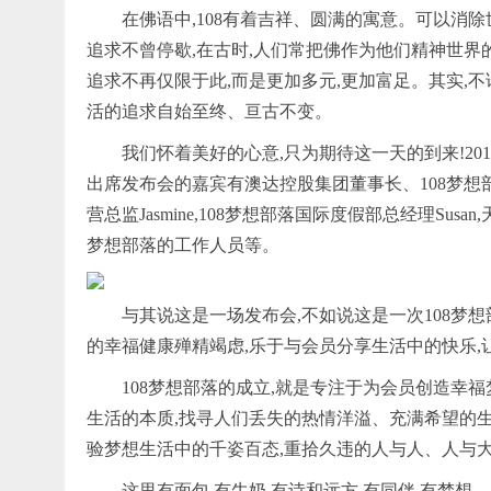
在佛语中,108有着吉祥、圆满的寓意。可以消
追求不曾停歇,在古时,人们常把佛作为他们精神世界
追求不再仅限于此,而是更加多元,更加富足。其实,不
活的追求自始至终、亘古不变。
我们怀着美好的心意,只为期待这一天的到来!201
出席发布会的嘉宾有澳达控股集团董事长、108梦想部
营总监Jasmine,108梦想部落国际度假部总经理Susa
梦想部落的工作人员等。
与其说这是一场发布会,不如说这是一次108梦想
的幸福健康殚精竭虑,乐于与会员分享生活中的快乐,
108梦想部落的成立,就是专注于为会员创造幸
生活的本质,找寻人们丢失的热情洋溢、充满希望的生
验梦想生活中的千姿百态,重拾久违的人与人、人与
这里有面包,有牛奶,有诗和远方,有同伴,有梦想