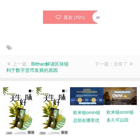
喜欢 (
101
)
or
上一篇：
Bitthan解读区块链
下一篇：没有了
利于数字货币发展的原因
欧米链omin链
欧米链omin链
多久可以回
总部在哪里优
本？风险大吗
势在哪里?有
有谁了解
了解的吗