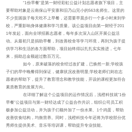
“1份早餐”是第一财经彩虹公益计划志愿者旗下项目，主
要帮助对象是云南保山平安寨和旧乃山完小的563名师生。这里的
不少贫困孩子每天吃不上早餐，还需要早晨步行一个多小时来到学
校，严重影响身体健康和学习质量。该公益项目由第一财经于201
1年发起，面向全球招募志愿者，每年多次深入山区开展公益活
动。从最初只是捐助早餐，到改善校舍等学习环境，再到为孩子提
供学习和生活的各方面帮助，项目始终得以扎扎实实推进，七年
来，捐助总金额超过数百万元。
如今，原来破落的校舍经过改扩建，已焕然一新;学校孩
子们的早中晚餐得到保证，健康状况改善明显;学校老师们则在志
愿者的帮助下，提升了教育理念和教学技能，开设的课程更加符合
素质教育的发展方向。
在详细了解这个公益项目的运作情况后，浅橙科技就“1份
早餐”公益项目与第一财经达成了公益合作共识，组织公司员工积
极参加公益活动，并为孩子们额外加了一份水果、1个鸡蛋，帮助
改善饮食结构，均衡营养。同时，浅橙科技今年还将为学校部分优
秀师生提供美术、音乐等培训课，帮助提升专业技能。