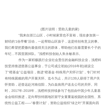
(图片说明：受助儿童的家)
“我来自浙江山区，小时候家里也不富裕，现在参加第一
财经的‘1份早餐’活动，一起帮助山区孩子，这是特别有意义的事。
我们希望把爱撒向最值得关注的群体，帮助他们在最需要长个子的
年纪，不因贫困掉队。”浅橙科技创始人朱永敏表示。
作为一家积极践行企业社会责任的金融科技企业，浅橙科
技坚持推进慈善公益事业，于公司成立初始(2016年初)就设立
了“橙基金”公益项目，推进“橙基金·特殊用户关怀计划”，专门针对
有特殊困难的用户开展关怀。迄今为止，共计139人获得了用户关
怀资助，还曾远赴河南信阳，为白血病用户送去公司的关怀。同
时，2017年-2018年，浅橙科技持续参与了包括由中国少年儿童基
金会组织推进，定向帮扶特困地区留守女童重返校园的全国性、系
统性公益工程——“春蕾计划”，资助公益组织“绿之叶”开展面向四