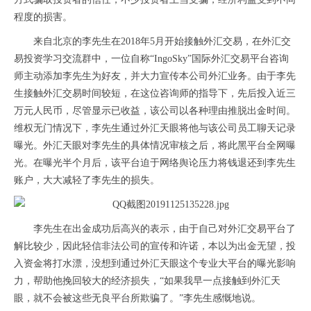
程度的损害。
来自北京的李先生在
2018
年
5
月开始接触外汇交易，在外汇交
易投资学习交流群中，一位自称“
IngoSky
”国际外汇交易平台咨询
师主动添加李先生为好友，并大力宣传本公司外汇业务。由于李先
生接触外汇交易时间较短，在这位咨询师的指导下，先后投入近三
万元人民币，尽管显示已收益，该公司以各种理由推脱出金时间。
维权无门情况下，李先生通过外汇天眼将他与该公司员工聊天记录
曝光。外汇天眼对李先生的具体情况审核之后，将此黑平台全网曝
光。在曝光半个月后，该平台迫于网络舆论压力将钱退还到李先生
账户，大大减轻了李先生的损失。
李先生在出金成功后高兴的表示，由于自己对外汇交易平台了
解比较少，因此轻信非法公司的宣传和许诺，本以为出金无望，投
入资金将打水漂，没想到通过外汇天眼这个专业大平台的曝光影响
力，帮助他挽回较大的经济损失，“如果我早一点接触到外汇天
眼，就不会被这些无良平台所欺骗了。”李先生感慨地说。