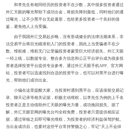
和李先生有相同经历的投资者不在少数，其中很多投资者通过
外汇天眼的曝光帮助下成功出金，将损失降到最低，同时他们的通
过曝光，让不少黑平台无处遁形，也给更多投资者一个良好的借
鉴，避免他人上当受骗。
由于我国外汇交易起步晚，没有形成健全的法律法规体系，非
法交易平台将目光瞄准初入门的投资者，因此上当受骗者不在少
数。维权难，维权无门让受骗投资者蒙受巨大经济损失。外汇天眼
一经上线，以数据专业、整合多方信息和公正平台评分成为很多投
资者选择投资平台提供专业参考。通过外汇天眼手机
APP
、官方网
站，投资者可以迅速找到合适的投资平台，也可以对黑平台进行曝
光，帮助他们成功出金。
小编在这里提醒大家，当投资时遇到黑平台，应该保留交易记
录、聊天记录等相关证据，积极主动维权，以李先生为例的上千名
投资者正是主动借助外汇天眼的曝光力量，成功挽回损失。据了
解，外汇天眼官网的曝光台
均全程免费，投资者只需提供相应证
据，通过审核之后即可曝光维权，为投资者的经济利益保驾护航。
当出金成功后，也要对这些平台常持警惕之心，牢记“天上不会掉